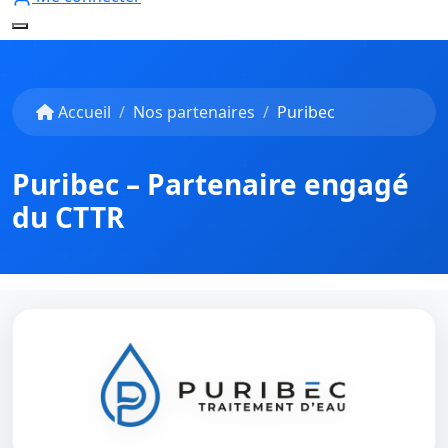
Accueil
Nos partenaires
Puribec
Puribec – Partenaire engagé
du CTTR