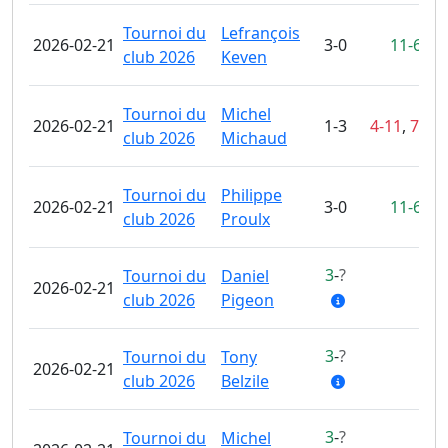
Tournoi du
Lefrançois
2026-02-21
3-0
11-6
,
11
club 2026
Keven
Tournoi du
Michel
2026-02-21
1-3
4-11
,
7-11
club 2026
Michaud
Tournoi du
Philippe
2026-02-21
3-0
11-6
,
11
club 2026
Proulx
3
-
?
Tournoi du
Daniel
2026-02-21
3
club 2026
Pigeon
3
-
?
Tournoi du
Tony
2026-02-21
3
club 2026
Belzile
3
-
?
Tournoi du
Michel