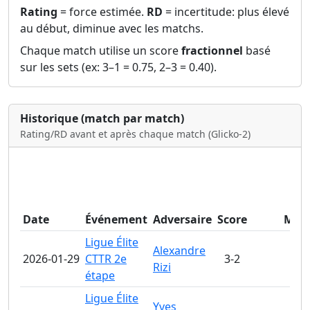
Rating
= force estimée.
RD
= incertitude: plus élevé
au début, diminue avec les matchs.
Chaque match utilise un score
fractionnel
basé
sur les sets (ex: 3–1 = 0.75, 2–3 = 0.40).
Historique (match par match)
Rating/RD avant et après chaque match (Glicko‑2)
Date
Événement
Adversaire
Score
Man
Ligue Élite
Alexandre
2026-01-29
CTTR 2e
3-2
Rizi
étape
Ligue Élite
Yves