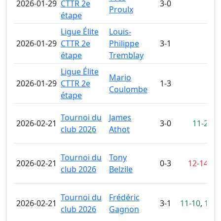
2026-01-29
CTTR 2e
3-0
Proulx
étape
Ligue Élite
Louis-
2026-01-29
CTTR 2e
Philippe
3-1
étape
Tremblay
Ligue Élite
Mario
2026-01-29
CTTR 2e
1-3
Coulombe
étape
Tournoi du
James
2026-02-21
3-0
11-2
,
11
club 2026
Athot
Tournoi du
Tony
2026-02-21
0-3
12-14
,
7-
club 2026
Belzile
Tournoi du
Frédéric
2026-02-21
3-1
11-10
,
11-9
club 2026
Gagnon