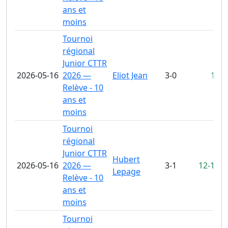
ans et
moins
Tournoi
régional
Junior CTTR
2026-05-16
2026 —
Eliot Jean
3-0
11-0
Relève - 10
ans et
moins
Tournoi
régional
Junior CTTR
Hubert
2026-05-16
2026 —
3-1
12-10
,
4
Lepage
Relève - 10
ans et
moins
Tournoi