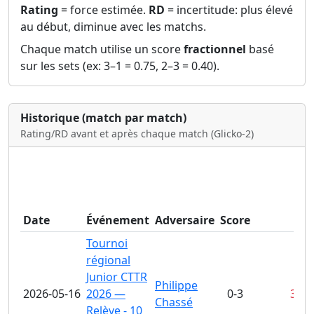
Rating
= force estimée.
RD
= incertitude: plus élevé
au début, diminue avec les matchs.
Chaque match utilise un score
fractionnel
basé
sur les sets (ex: 3–1 = 0.75, 2–3 = 0.40).
Historique (match par match)
Rating/RD avant et après chaque match (Glicko‑2)
Date
Événement
Adversaire
Score
M
Tournoi
régional
Junior CTTR
Philippe
2026-05-16
2026 —
0-3
3-11
Chassé
Relève - 10