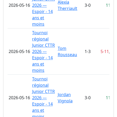
Alexia
2026-05-16
2026 —
3-0
11-4
,
Therriault
Espoir - 14
ans et
moins
Tournoi
régional
Junior CTTR
Tom
2026-05-16
2026 —
1-3
5-11
,
11
Rousseau
Espoir - 14
ans et
moins
Tournoi
régional
Junior CTTR
Jordan
2026-05-16
2026 —
3-0
11-7
,
Vignola
Espoir - 14
ans et
moins