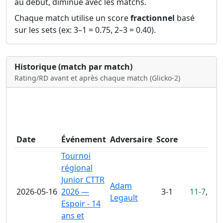
au début, diminue avec les matchs.
Chaque match utilise un score
fractionnel
basé
sur les sets (ex: 3–1 = 0.75, 2–3 = 0.40).
Historique (match par match)
Rating/RD avant et après chaque match (Glicko‑2)
Date
Événement
Adversaire
Score
Ma
Tournoi
régional
Junior CTTR
Adam
2026-05-16
2026 —
3-1
11-7
,
7-1
Legault
Espoir - 14
ans et