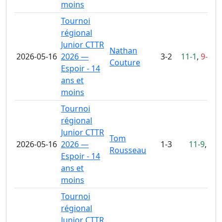
moins
Tournoi
régional
Junior CTTR
Nathan
2026-05-16
2026 —
3-2
11-1
,
9-11
,
Couture
Espoir - 14
ans et
moins
Tournoi
régional
Junior CTTR
Tom
2026-05-16
2026 —
1-3
11-9
,
6-1
Rousseau
Espoir - 14
ans et
moins
Tournoi
régional
Junior CTTR